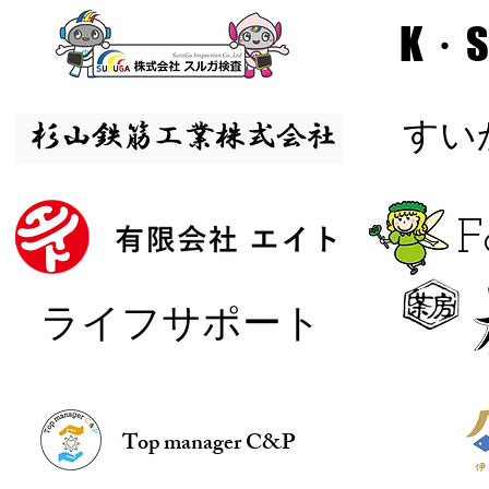
K・S
​す
​
​ライフサポート
Top manager C&P