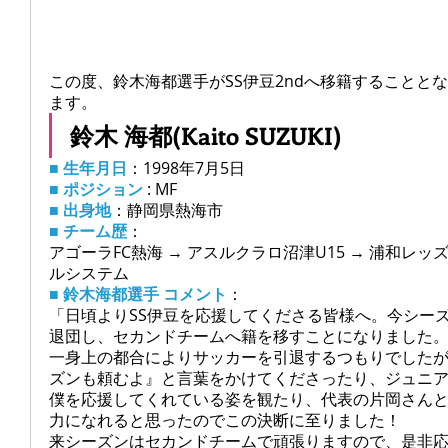
この度、
鈴木海都選手がSS伊豆2ndへ移籍することと
ます。
鈴木 海都(Kaito SUZUKI)
■ 生年月日
：1998年7月5日
■ ポジション
 : MF
■ 出身地
：静岡県熱海市
■ チーム歴
：
アゴーラFC熱海 → アスルクラロ沼津U15 → 浦和レッズ
ルシステム
■ 鈴木海都選手 コメント
：
「日頃よりSS伊豆を応援してくださる皆様へ。今シー
退団し、セカンドチームへ籍を移すことになりました
一身上の都合によりサッカーを引退するつもりでした
ズンも頼むよ』と言葉をかけてくださったり、ジュニ
僕を応援してくれている姿を観たり、代表の片岡さんと
力になれると思ったのでこの決断に至りました！
来シーズンはセカンドチームで頑張りますので、是非