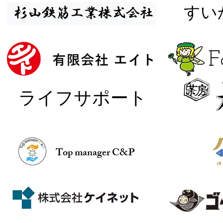
​す
​
​ライフサポート
Top manager C&P