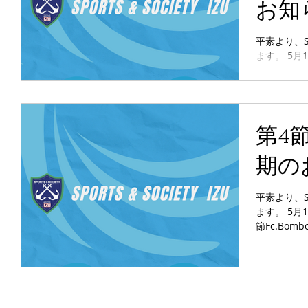
お知
平素より、
ます。 5月
節FC岐阜S
【変更前】 
日時：5月17
ルセンター FC
キックオフ時
第4節
kickof
なりました。
期の
続き、SS
す。
平素より、
ます。 5月
節Fc.Bo
【変更前】 
日時：5月10
広場 SS伊豆 vs Fc.Bombonera 【変更後】 試
期 日時：未定
なりました