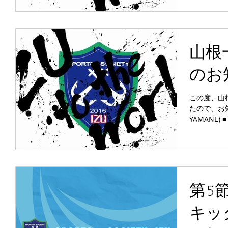
(Daisuke
身地：静岡県
とになりま
におります
せん。 2
山根
度に強くな
合のみです
のお
丸となり死
続き熱い応
この度、山
たので、お知
YAMANE)
■ 指導歴： 
メント： 
況、結果と
戦ってくれ
カンド、レ
さったサポ
第5節
これからの
が、伊豆が
キッ
ら強く願っ
ました。