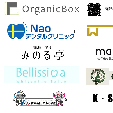
​有
有限会社オーエス部品
K・S