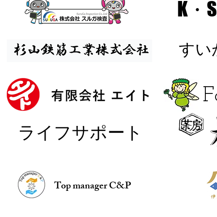
K・S
​す
​
​ライフサポート
Top manager C&P