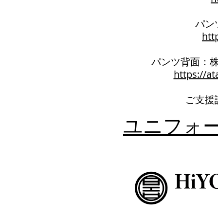
パン
htt
パンツ背面：
https://
​ご支
​ユニフォ