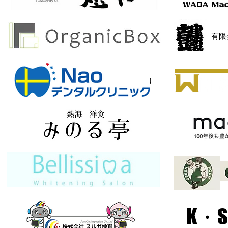
​有
有限会社オーエス部品
K・S