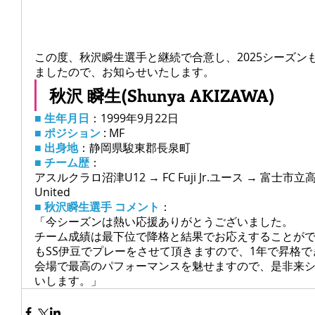
この度、
秋沢瞬生選手と継続で合意し、2025シーズン
ましたので、お知らせいたします。
秋沢 瞬生(Shunya AKIZAWA)
■ 生年月日
：1999年9月22日
■ ポジション
 : MF
■ 出身地
：静岡県駿東郡長泉町
■ チーム歴
：
アスルクラロ沼津U12 → FC Fuji Jr.ユース → 富士市立高 
United
■ 秋沢瞬生選手 コメント
：
「今シーズンは熱い応援ありがとうございました。
チーム成績は最下位で降格と結果でお応えすることが
もSS伊豆でプレーをさせて頂きますので、1年で昇格
会場で最高のパフォーマンスを魅せますので、是非来
いします。」