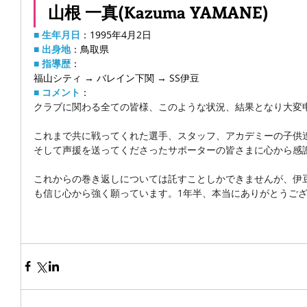
山根 一真(Kazuma YAMANE)
■ 生年月日
：1995年4月2日
■ 出身地
：鳥取県
■ 指導歴
：
福山シティ → バレイン下関 → SS伊豆
■ コメント
：
クラブに関わる全ての皆様、このような状況、結果となり大変
これまで共に戦ってくれた選手、スタッフ、アカデミーの子供
そして声援を送ってくださったサポーターの皆さまに心から感
これからの巻き返しについては託すことしかできませんが、伊
も信じ心から強く願っています。1年半、本当にありがとうご