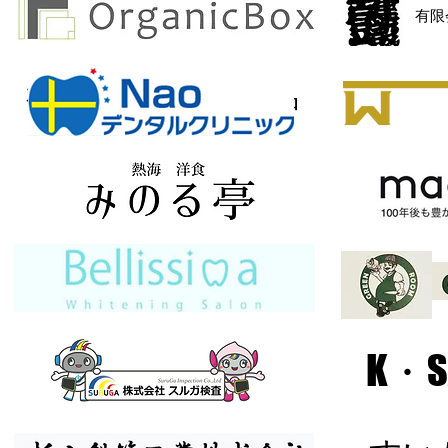
​有
有限会社オーエス部品
K・S