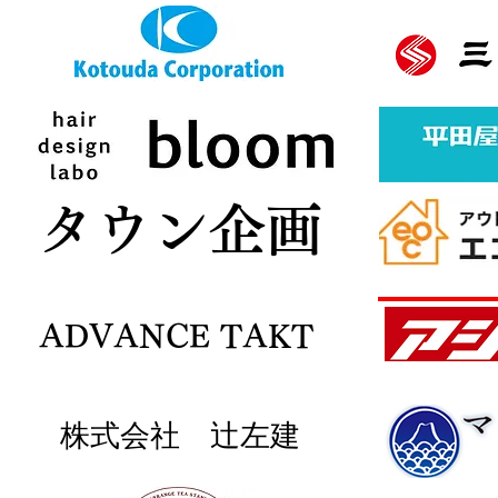
バナースポンサー様募集中
ボタン
​タウン企画
ADVANCE TAKT
株式会社 辻左建