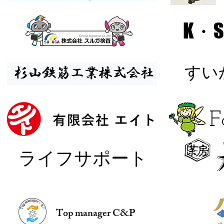
K・S
​す
​
​ライフサポート
Top manager C&P