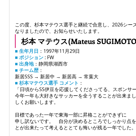
この度、杉本マテウス選手と継続で合意し、2026シー
なりましたので、お知らせいたします。
杉本 マテウス(Mateus SUGIMOTO
■ 生年月日
：1997年11月29日
■ ポジション
 : FW
■ 出身地
：静岡県湖西市
■ チーム歴
：
新居SSS → 新居中 → 新居高 → 常葉大
■ 杉本マテウス選手 コメント
：
「日頃からSS伊豆を応援してくださってる、スポンサ
今年一年も大好きなサッカーを全うすることが出来ま
しくお願いします。
目標であった一年で東海一部に昇格ことができずに
申し訳ないです。　自分が決めるところでしっかり点
とが出来たって考えるととても悔いが残る一年でした