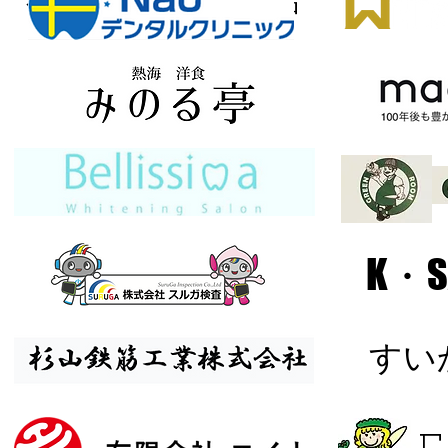
有限会社オーエス部品
K・S
​す