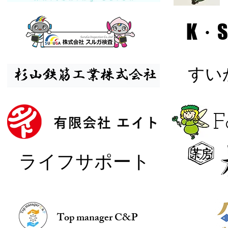
K・S
​す
​
​ライフサポート
Top manager C&P