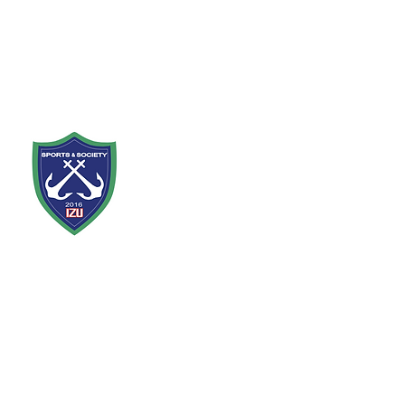
​最新試合結果
2026年6月21日
​東海2部リーグ第8節
4 - 1
G