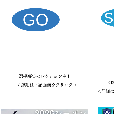
S
GO
【スクールについて】
【S
選手募集セレクション中！！
​2
​＜詳細は下記画像をクリック＞
​＜詳細