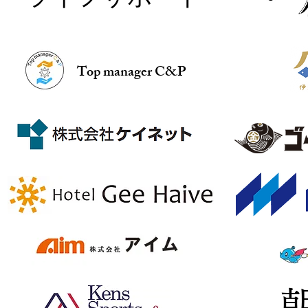
Top manager C&P
​