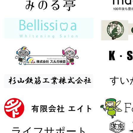
K・S
​す
​
​ライフサポート