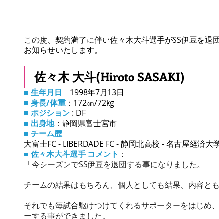
この度、契約満了に伴い佐々木大斗選手がSS伊豆を退
お知らせいたします。
佐々木 大斗(Hiroto SASAKI)
■ 生年月日
：1998年7月13日
■ 身長/体重
：172㎝/72kg
■ ポジション
 : DF
■ 出身地
：静岡県富士宮市
■ チーム歴
：
大富士FC - LIBERDADE FC - 静岡北高校 - 名古屋経済
■ 佐々木大斗選手 コメント
：
「
今シーズンでSS伊豆を退団する事になりました。
チームの結果はもちろん、個人としても結果、内容とも
それでも毎試合駆けつけてくれるサポーターをはじめ、
ーする事ができました。